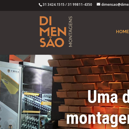
31 3424.1515
/
31 99811-4350
dimensao@dime
HOME
Uma d
montagem