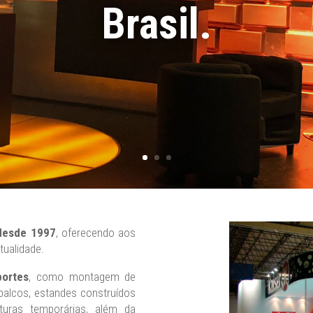
Brasil.
desde 1997
, oferecendo aos
ntualidade.
ortes
, como montagem de
 palcos, estandes construídos
uturas temporárias, além da