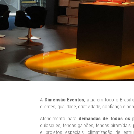
A
Dimensão Eventos
, atua em todo o Brasil
clientes, qualidade, criatividade, confiança e po
Atendimento para
demandas de todos os p
quiosques, tendas galpões, tendas piramidais,
e projetos especiais, climatização de estr