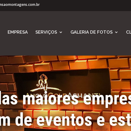
nsaomontagens.com.br
EMPRESA
SERVIÇOS
GALERIA DE FOTOS
C
as maiores empre
 de eventos e es